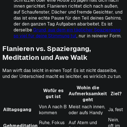
Schrittziel oder eine Route zu jagen hält dich nach
innen gerichtet. Flanieren richtet dich nach außen,
auf Schaufenster, Dächer und fremde Gesichter, und
das ist eine echte Pause für den Teil deines Gehirns,
der den ganzen Tag Aufgaben abarbeitet. Es ist
derselbe
Grund, aus dem ein täglicher Spaziergang
so viel für deine Stimmung tut
, nur in reinerer Form.
Flanieren vs. Spaziergang,
Meditation und Awe Walk
Man wirft das leicht in einen Topf. Es ist nicht dasselbe,
und der Unterschied macht es leichter, es wirklich zu tun.
Wohin die
Wofür es
Aufmerksamkeit
Ziel?
gut ist
geht
Von A nach B
Meist nach innen,
Alltagsgang
Ja, fest
kommen
oder aufs Handy
Nein,
Ruhe, Fokus
Auf Atem und
Gehmeditation
oft im