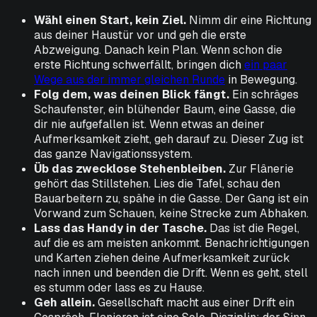
Wähl einen Start, kein Ziel.
Nimm dir eine Richtung
aus deiner Haustür vor und geh die erste
Abzweigung. Danach kein Plan. Wenn schon die
erste Richtung schwerfällt, bringen dich
ein paar
Wege aus der immer gleichen Runde
in Bewegung.
Folg dem, was deinen Blick fängt.
Ein schräges
Schaufenster, ein blühender Baum, eine Gasse, die
dir nie aufgefallen ist. Wenn etwas an deiner
Aufmerksamkeit zieht, geh darauf zu. Dieser Zug ist
das ganze Navigationssystem.
Üb das zwecklose Stehenbleiben.
Zur Flânerie
gehört das Stillstehen. Lies die Tafel, schau den
Bauarbeitern zu, spähe in die Gasse. Der Gang ist ein
Vorwand zum Schauen, keine Strecke zum Abhaken.
Lass das Handy in der Tasche.
Das ist die Regel,
auf die es am meisten ankommt. Benachrichtigungen
und Karten ziehen deine Aufmerksamkeit zurück
nach innen und beenden die Drift. Wenn es geht, stell
es stumm oder lass es zu Hause.
Geh allein.
Gesellschaft macht aus einer Drift ein