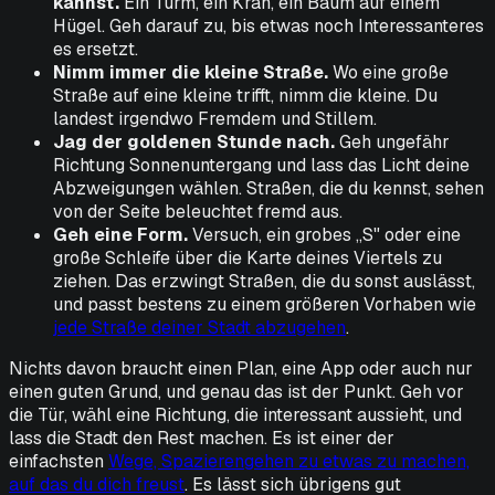
kannst.
Ein Turm, ein Kran, ein Baum auf einem
Hügel. Geh darauf zu, bis etwas noch Interessanteres
es ersetzt.
Nimm immer die kleine Straße.
Wo eine große
Straße auf eine kleine trifft, nimm die kleine. Du
landest irgendwo Fremdem und Stillem.
Jag der goldenen Stunde nach.
Geh ungefähr
Richtung Sonnenuntergang und lass das Licht deine
Abzweigungen wählen. Straßen, die du kennst, sehen
von der Seite beleuchtet fremd aus.
Geh eine Form.
Versuch, ein grobes „S" oder eine
große Schleife über die Karte deines Viertels zu
ziehen. Das erzwingt Straßen, die du sonst auslässt,
und passt bestens zu einem größeren Vorhaben wie
jede Straße deiner Stadt abzugehen
.
Nichts davon braucht einen Plan, eine App oder auch nur
einen guten Grund, und genau das ist der Punkt. Geh vor
die Tür, wähl eine Richtung, die interessant aussieht, und
lass die Stadt den Rest machen. Es ist einer der
einfachsten
Wege, Spazierengehen zu etwas zu machen,
auf das du dich freust
. Es lässt sich übrigens gut