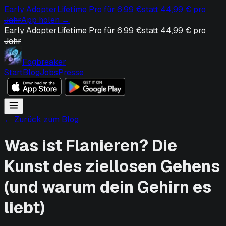
Early Adopter
Lifetime Pro für 6,99 €
statt
44,99 € pro
Jahr
App holen
→
Early Adopter
Lifetime Pro für 6,99 €
statt
44,99 € pro
Jahr
Fogbreaker
Start
Blog
Jobs
Presse
← Zurück zum Blog
Was ist Flanieren? Die
Kunst des ziellosen Gehens
(und warum dein Gehirn es
liebt)