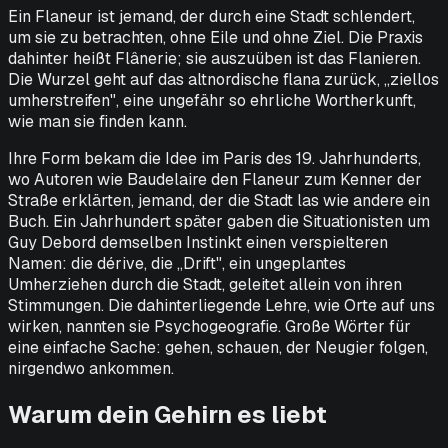
Ein Flaneur ist jemand, der durch eine Stadt schlendert,
um sie zu betrachten, ohne Eile und ohne Ziel. Die Praxis
dahinter heißt Flânerie; sie auszuüben ist das Flanieren.
Die Wurzel geht auf das altnordische
flana
zurück, „ziellos
umherstreifen", eine ungefähr so ehrliche Wortherkunft,
wie man sie finden kann.
Ihre Form bekam die Idee im Paris des 19. Jahrhunderts,
wo Autoren wie Baudelaire den Flaneur zum Kenner der
Straße erklärten, jemand, der die Stadt las wie andere ein
Buch. Ein Jahrhundert später gaben die Situationisten um
Guy Debord demselben Instinkt einen verspielteren
Namen: die
dérive
, die „Drift", ein ungeplantes
Umherziehen durch die Stadt, geleitet allein von ihren
Stimmungen. Die dahinterliegende Lehre, wie Orte auf uns
wirken, nannten sie
Psychogeografie
. Große Wörter für
eine einfache Sache: gehen, schauen, der Neugier folgen,
nirgendwo ankommen.
Warum dein Gehirn es liebt