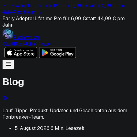
Early Adopter
Lifetime Pro für 6,99 €
statt
44,99 € pro
Jahr
App holen
→
Early Adopter
Lifetime Pro für 6,99 €
statt
44,99 € pro
Jahr
Fogbreaker
Start
Blog
Jobs
Presse
Blog
Lauf-Tipps, Produkt-Updates und Geschichten aus dem
Fogbreaker-Team.
5. August 2026
·
6 Min. Lesezeit