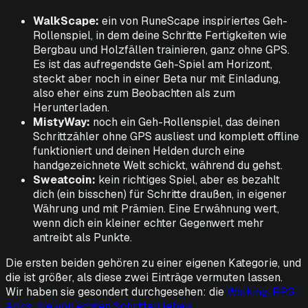
WalkScape:
ein von RuneScape inspiriertes Geh-
Rollenspiel, in dem deine Schritte Fertigkeiten wie
Bergbau und Holzfällen trainieren, ganz ohne GPS.
Es ist das aufregendste Geh-Spiel am Horizont,
steckt aber noch in einer Beta nur mit Einladung,
also eher eins zum Beobachten als zum
Herunterladen.
MistyWay:
noch ein Geh-Rollenspiel, das deinen
Schrittzähler ohne GPS ausliest und komplett offline
funktioniert und deinen Helden durch eine
handgezeichnete Welt schickt, während du gehst.
Sweatcoin:
kein richtiges Spiel, aber es bezahlt
dich (ein bisschen) für Schritte draußen, in eigener
Währung und mit Prämien. Eine Erwähnung wert,
wenn dich ein kleiner echter Gegenwert mehr
antreibt als Punkte.
Die ersten beiden gehören zu einer eigenen Kategorie, und
die ist größer, als diese zwei Einträge vermuten lassen.
Wir haben sie gesondert durchgesehen: die
Walking-RPG-
Apps, die von echten Schritten leben
.