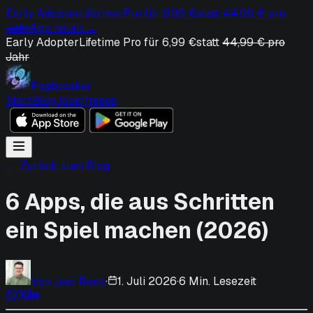
Early Adopter
Lifetime Pro für 6,99 €
statt
44,99 € pro
Jahr
App holen
→
Early Adopter
Lifetime Pro für 6,99 €
statt
44,99 € pro
Jahr
Fogbreaker
Start
Blog
Jobs
Presse
← Zurück zum Blog
6 Apps, die aus Schritten
ein Spiel machen (2026)
Von
Joel Renk
·
1. Juli 2026
·
6 Min. Lesezeit