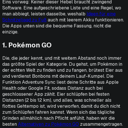
Eins vorweg: Keiner dieser Hebel braucht zwingend
Software. Eine aufgeschriebene Liste und eine Regel, wo
man abbiegt, leisten dasselbe, weshalb
Ideen für eine
Schnitzeljagd zu Fuß
auch mit leerem Akku funktionieren.
Die Apps unten sind die bequeme Fassung, nicht die
einzige.
1. Pokémon GO
Die, die jeder kennt, und mit weitem Abstand noch immer
das größte Spiel der Kategorie. Du gehst, um Pokémon in
der echten Welt zu finden und zu fangen, brütest Eier aus
und verdienst Bonbons mit deinem Lauf-Kumpel. Die
Funktion Adventure Sync liest deine Schritte aus Apple
Health oder Google Fit, sodass Distanz auch bei
geschlossener App zählt. Eier schlüpfen bei festen
Distanzen (2 bis 12 km), und alles, was schneller als
flottes Gehtempo ist, wird verworfen, damit du dich nicht
zum Schlüpfen fahren kannst. Wenn sich das tägliche
Grinden allmählich nach Pflicht anfühlt, haben wir die
besten
Alternativen zu Pokémon GO
zusammengetragen.