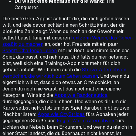
Du willst eine Medaille für die Wand:
The
Conqueror.
Die beste Geh-App ist schlicht die, die dich gehen
lassen
will, und jede davon schlägt einen Schrittzähler, der dir
bloß eine Zahl zeigt. Wenn du noch an der Gewohnheit
selbst baust, fang mit unseren
fünfzehn Wegen, das Gehen
spaßig zu machen
an, oder hol Freunde mit ein paar
Schritt-Challenge-Ideen
mit ins Boot, und nimm dann das
Spiel, das passt, und geh raus. Und falls du hier gelandet
bist, weil sich eine Trainings-App nicht mehr für dich
gebaut anfühlt: Wir haben auch die
Strava-Alternativen
verglichen, die wirklich zum Gehen passen
. Und wenn du
eigentlich willst, dass dich etwas an Orte schickt, an
denen du noch nie warst, ist das nochmal eine eigene
Kategorie: Wir sind die
Apps wie Randonautica
durchgegangen, die sich lohnen. Und wenn es dir um die
Karte selbst geht statt um das Spiel darüber, gibt es zwei
Nachbarlisten:
Apps wie CityStrides
fürs Abhaken jeder
gegangenen Straße und
Fog of World Alternativen
fürs
Lichten des Nebels beim Erkunden. Und wenn du gleich in
einer Stadt landest, die du überhaupt nicht kennst, ist