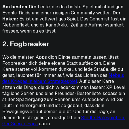
Am besten für:
Leute, die das tiefste Spiel mit ständigen
Events, Raids und einer riesigen Community wollen.
Der
Haken:
Es ist ein
vollwertiges
Spiel. Das Gehen ist fast ein
Nebeneffekt, und es kann Akku, Zeit und Aufmerksamkeit
fressen, wenn du es lässt.
2. Fogbreaker
Wo die meisten Apps dich Dinge sammeln lassen, lässt
Fogbreaker dich deine eigene Stadt aufdecken. Deine
Karte startet vollkommen dunkel, und jede Straße, die du
gehst, leuchtet für immer auf, wie das Lichten des
Nebels
des Krieges in einem Strategiespiel
. Auf dieser Karte
sitzen die Dinge, die dich wiederkommen lassen: XP, Level,
tägliche Serien und eine Freundes-Bestenliste, sodass ein
stiller Spaziergang zum Rennen ums Aufdecken wird. Sie
läuft im Hintergrund und ist so gebaut, dass dein
Bewegungsverlauf deiner bleibt. Und für die Tage, an
denen du nicht gehst, steckt jetzt ein
Städte-Ratespiel für
GeoGuessr-Fans
darin.